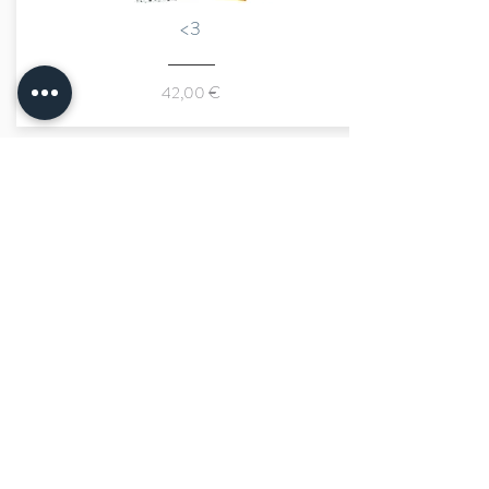
<3
42,00 €
marraine kids
tailles
livraison rapide
paiement sécurisé
quantité limitée